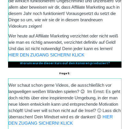
die wirklich funktionieren! Ungeschminkt und unzensiert! Vor
allem aber beweisen wir dir, dass Affiliate Marketing auch in
diesem Jahr noch funktioniert! Vorausgesetzt du setzt die
Dinge so um, wie wir sie dir in diesem brandneuen
Videokurs zeigen!
Wer heute auf Affiliate Marketing verzichtet oder nicht weiß
wie man es richtig anwendet, verzichtet definitiv auf Geld!
Und das ist nicht notwendig! Denn jeder kann es lernen!
HIER DEN ZUGANG SICHERN! KLICK
Warum wurde dieser Kurs auf den Kanaren produziert?
Frage 5:
Wer schaut schon gerne Videos, die ausschließlich vor
langweiligen weißen Wänden spielen? 😉 Im Ernst: Es geht
doch nichts über eine inspirierende Umgebung, in der man
neue Ideen entwickeln kann und entsprechende Motivation
schöpft! Und wer will schon nicht auf die Insel? 🙂 Lass dich
überraschen! Dein Mindset wird es dir danken! 😉
HIER
DEN ZUGANG SICHERN! KLICK