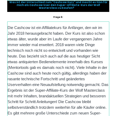
Was ist der Unterschied zum "Cashcow Kurs" und macht es Sinn für
mich als Cashcow User den Super-Affiliate-Kurs der Wolf
Masterclass zu kaufen?
Frage 6:
Die Cashcow ist ein Affiliatekurs für Anfänger, den wir im
Jahr 2018 herausgebracht haben. Der Kurs ist also schon
etwas älter, wurde aber im Laufe der vergangenen Jahre
immer wieder mal erweitert. 2018 waren viele Dinge
technisch noch nicht so entwickelt und vorhanden wie
heute. Das bezieht sich auch auf die aus heutiger Sicht
etwas antiquierten Bedienelemente innerhalb des Kurses
(Mentortools gab es damals noch nicht). Viele Inhalte in der
Cashcow sind auch heute noch gültig, allerdings haben der
rasante technische Fortschritt und geändertes
Userverhalten eine Neuaufstellung notwendig gemacht. Das
Ergebnis ist der Super-Affiliate-Kurs der Wolf Masterclass
mit mehr Inhalten, brandaktuellen Strategien und besseren
Schritt für Schritt Anleitungen! Die Cashcow bleibt
selbstverständlich trotzdem weiterhin für alle Käufer online.
Es gibt mehrere große Unterschiede zum neuen Super-