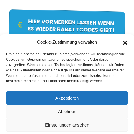
HIER VORMERKEN LASSEN WENN
ES WIEDER RABATTCODES GIBT!
Cookie-Zustimmung verwalten
Copyright © wolfpartner.net 2025
Um dir ein optimales Erlebnis zu bieten, verwenden wir Technologien wie
Cookies, um Geräteinformationen zu speichern und/oder darauf
zuzugreifen. Wenn du diesen Technologien zustimmst, können wir Daten
Die Angebote & Inhalte dieser Seite sind nur für
wie das Surfverhalten oder eindeutige IDs auf dieser Website verarbeiten.
Wenn du deine Zustimmung nicht erteilst oder zurückziehst, können
Unternehmen, selbständige Unternehmer:innen oder
bestimmte Merkmale und Funktionen beeinträchtigt werden.
Personen, die unsere Inhalte für den Start ihrer
Selbständigkeit im Sinne des § 14 BGB (Deutschland -
gilt jedoch auch für alle anderen Länder) buchen, nicht
Akzeptieren
jedoch Verbraucher:innen im Sinne des § 13 BGB
(Deutschland - gilt jedoch auch für alle anderen Länder).
Ablehnen
Einstellungen ansehen