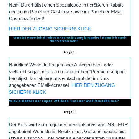
Nein! Du erhältst einen Spezialcode mit größeren Rabatt,
den du im Panel der Cashcow sowie im Panel der EMail-
Cashcow findest!
HIER DEN ZUGANG SICHERN! KLICK
Was ist wenn ich direkte Unterstützung brauche? Kann ich euch
dann erreichen?
Frage 7:
Natürlich! Wenn du Fragen oder Anliegen hast, oder
vielleicht sogar unseren umfangreichen "Premiumsupport"
benötigst, kontaktiere uns einfach auf der im Kurs
angegebenen EMail-Adresse!
HIER DEN ZUGANG
SICHERN! KLICK
Wieviel kostet der Super-Affiliate-Kurs der Wolf Masterclass?
Frage 7:
Der Kurs wird zum regulären Verkaufspreis von 249.- EUR
angeboten! Wenn du im Besitz eines Gutscheincodes bist
(zb als Cashcow User oder als einer der ersten 50 Käufer