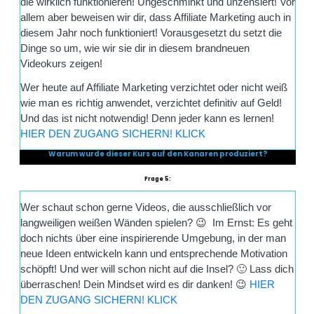
die wirklich funktionieren! Ungeschminkt und unzensiert! Vor
allem aber beweisen wir dir, dass Affiliate Marketing auch in
diesem Jahr noch funktioniert! Vorausgesetzt du setzt die
Dinge so um, wie wir sie dir in diesem brandneuen
Videokurs zeigen!
Wer heute auf Affiliate Marketing verzichtet oder nicht weiß
wie man es richtig anwendet, verzichtet definitiv auf Geld!
Und das ist nicht notwendig! Denn jeder kann es lernen!
HIER DEN ZUGANG SICHERN! KLICK
Warum wurde dieser Kurs auf den Kanaren produziert?
Frage 5:
Wer schaut schon gerne Videos, die ausschließlich vor
langweiligen weißen Wänden spielen? 😉 Im Ernst: Es geht
doch nichts über eine inspirierende Umgebung, in der man
neue Ideen entwickeln kann und entsprechende Motivation
schöpft! Und wer will schon nicht auf die Insel? 🙂 Lass dich
überraschen! Dein Mindset wird es dir danken! 😉
HIER
DEN ZUGANG SICHERN! KLICK