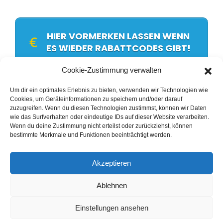
HIER VORMERKEN LASSEN WENN
ES WIEDER RABATTCODES GIBT!
Cookie-Zustimmung verwalten
Copyright © wolfpartner.net 2025
Um dir ein optimales Erlebnis zu bieten, verwenden wir Technologien wie
Cookies, um Geräteinformationen zu speichern und/oder darauf
zuzugreifen. Wenn du diesen Technologien zustimmst, können wir Daten
Die Angebote & Inhalte dieser Seite sind nur für
wie das Surfverhalten oder eindeutige IDs auf dieser Website verarbeiten.
Wenn du deine Zustimmung nicht erteilst oder zurückziehst, können
Unternehmen, selbständige Unternehmer:innen oder
bestimmte Merkmale und Funktionen beeinträchtigt werden.
Personen, die unsere Inhalte für den Start ihrer
Selbständigkeit im Sinne des § 14 BGB (Deutschland -
gilt jedoch auch für alle anderen Länder) buchen, nicht
Akzeptieren
jedoch Verbraucher:innen im Sinne des § 13 BGB
(Deutschland - gilt jedoch auch für alle anderen Länder).
Ablehnen
Einstellungen ansehen