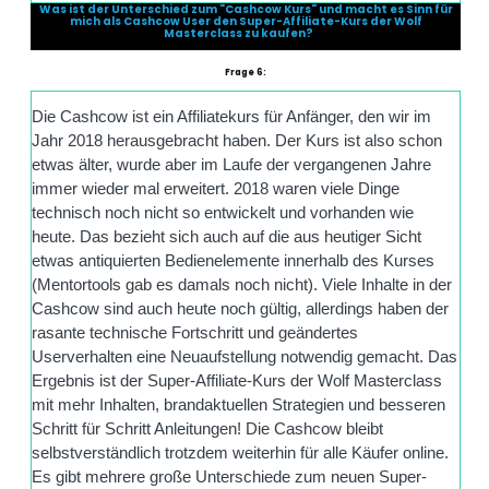
Was ist der Unterschied zum "Cashcow Kurs" und macht es Sinn für
mich als Cashcow User den Super-Affiliate-Kurs der Wolf
Masterclass zu kaufen?
Frage 6:
Die Cashcow ist ein Affiliatekurs für Anfänger, den wir im
Jahr 2018 herausgebracht haben. Der Kurs ist also schon
etwas älter, wurde aber im Laufe der vergangenen Jahre
immer wieder mal erweitert. 2018 waren viele Dinge
technisch noch nicht so entwickelt und vorhanden wie
heute. Das bezieht sich auch auf die aus heutiger Sicht
etwas antiquierten Bedienelemente innerhalb des Kurses
(Mentortools gab es damals noch nicht). Viele Inhalte in der
Cashcow sind auch heute noch gültig, allerdings haben der
rasante technische Fortschritt und geändertes
Userverhalten eine Neuaufstellung notwendig gemacht. Das
Ergebnis ist der Super-Affiliate-Kurs der Wolf Masterclass
mit mehr Inhalten, brandaktuellen Strategien und besseren
Schritt für Schritt Anleitungen! Die Cashcow bleibt
selbstverständlich trotzdem weiterhin für alle Käufer online.
Es gibt mehrere große Unterschiede zum neuen Super-