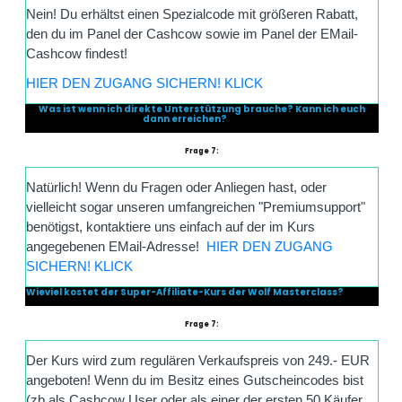
Nein! Du erhältst einen Spezialcode mit größeren Rabatt,
den du im Panel der Cashcow sowie im Panel der EMail-
Cashcow findest!
HIER DEN ZUGANG SICHERN! KLICK
Was ist wenn ich direkte Unterstützung brauche? Kann ich euch
dann erreichen?
Frage 7:
Natürlich! Wenn du Fragen oder Anliegen hast, oder
vielleicht sogar unseren umfangreichen "Premiumsupport"
benötigst, kontaktiere uns einfach auf der im Kurs
angegebenen EMail-Adresse!
HIER DEN ZUGANG
SICHERN! KLICK
Wieviel kostet der Super-Affiliate-Kurs der Wolf Masterclass?
Frage 7:
Der Kurs wird zum regulären Verkaufspreis von 249.- EUR
angeboten! Wenn du im Besitz eines Gutscheincodes bist
(zb als Cashcow User oder als einer der ersten 50 Käufer